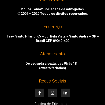
Molina Tomaz Sociedade de Advogados
© 2007 – 2020
Todos os direitos reservados.
Endereço
Trav. Santo Hilário, 65 – Jd. Bela Vista – Santo André – SP –
Brasil CEP 09040-400
Atendimento
De segunda a sexta, das 9h às 18h.
(exceto feriados)
Redes Sociais
F
I
L
a
n
i
c
s
n
e
t
k
Política de Privacidade