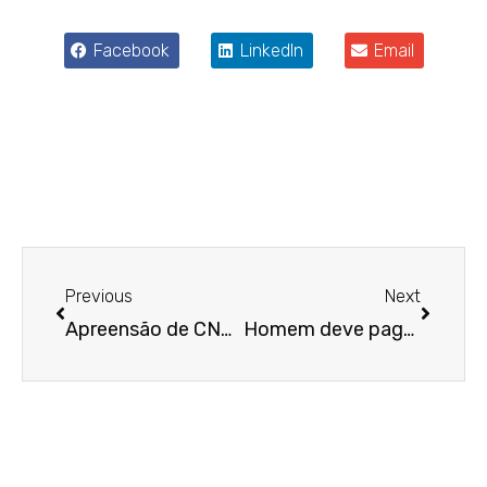
Facebook
LinkedIn
Email
Anterior
Próxim
Previous
Next
Apreensão de CNH e passaporte só é autorizada se motivar satisfação da dívida trabalhista
Homem deve pagar dividendos à ex-esposa enquanto estiver na condição de sócio