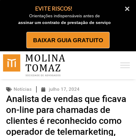
Ir
EVITE RISCOS!
para
Orientações indispensáveis antes de
o
assinar um contrato de prestação de serviço
conteúdo
BAIXAR GUIA GRATUITO
Notícias
julho 17, 2024
Analista de vendas que ficava
on-line para chamadas de
clientes é reconhecido como
operador de telemarketing,