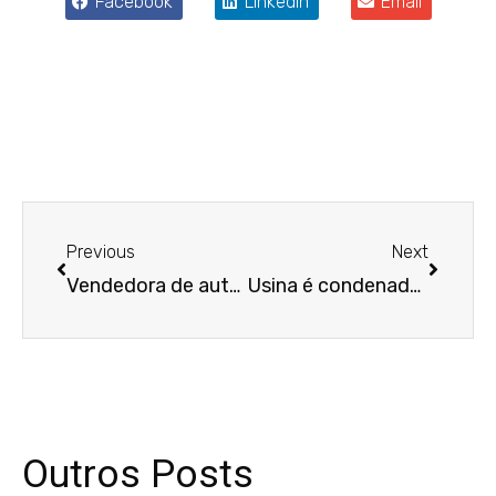
Facebook
LinkedIn
Email
Anterior
Próxim
Previous
Next
Vendedora de automóveis xingada em reuniões consegue aumentar indenização
Usina é condenada por irregularidades na gestão de empregados
Outros Posts