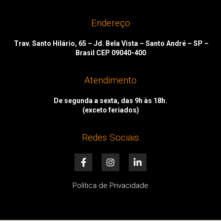
Endereço
Trav. Santo Hilário, 65 – Jd. Bela Vista – Santo André – SP –
Brasil CEP 09040-400
Atendimento
De segunda a sexta, das 9h às 18h.
(exceto feriados)
Redes Sociais
F
I
L
a
n
i
c
s
n
e
t
k
Política de Privacidade
b
a
e
o
g
d
o
r
i
k
a
n