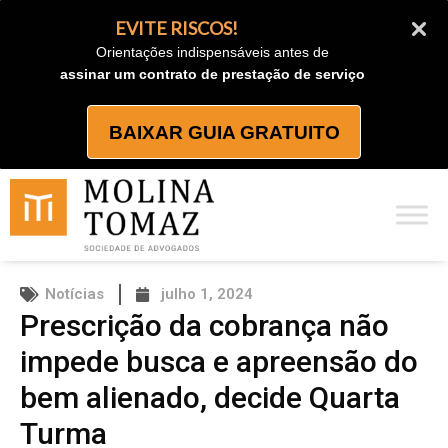
Ir
EVITE RISCOS!
para
Orientações indispensáveis antes de
o
assinar um contrato de prestação de serviço
conteúdo
BAIXAR GUIA GRATUITO
Notícias
julho 1, 2024
Prescrição da cobrança não
impede busca e apreensão do
bem alienado, decide Quarta
Turma