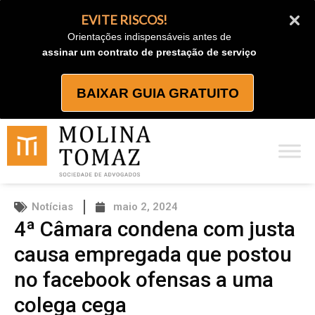
Ir
EVITE RISCOS!
para
Orientações indispensáveis antes de
o
assinar um contrato de prestação de serviço
conteúdo
BAIXAR GUIA GRATUITO
Notícias
maio 2, 2024
4ª Câmara condena com justa
causa empregada que postou
no facebook ofensas a uma
colega cega