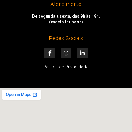
Atendimento
De segunda a sexta, das 9h às 18h.
(exceto feriados)
Redes Sociais
F
I
L
a
n
i
c
s
n
e
t
k
Política de Privacidade
b
a
e
o
g
d
o
r
i
k
a
n
-
m
-
f
i
n