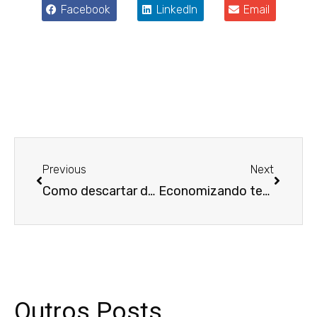
Facebook
LinkedIn
Email
Anterior
Próxim
Previous
Next
Como descartar dados e documentos conforme a LGPD?
Economizando tempo e dinheiro: vantagens da assessoria jurídica preventiva!
Outros Posts