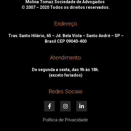
Molina Tomaz Sociedade de Advogados
© 2007 – 2020
Todos os direitos reservados.
Endereço
Trav. Santo Hilário, 65 – Jd. Bela Vista – Santo André – SP –
Brasil CEP 09040-400
Atendimento
De segunda a sexta, das 9h às 18h.
(exceto feriados)
Redes Sociais
F
I
L
a
n
i
c
s
n
e
t
k
Política de Privacidade
b
a
e
o
g
d