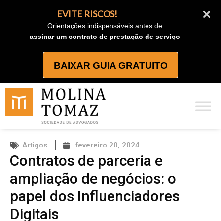
Ir
EVITE RISCOS!
para
Orientações indispensáveis antes de
o
assinar um contrato de prestação de serviço
conteúdo
BAIXAR GUIA GRATUITO
Artigos
fevereiro 20, 2024
Contratos de parceria e
ampliação de negócios: o
papel dos Influenciadores
Digitais