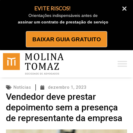
Ir
EVITE RISCOS!
para
Orientações indispensáveis antes de
o
assinar um contrato de prestação de serviço
conteúdo
BAIXAR GUIA GRATUITO
Notícias
dezembro 1, 2023
Vendedor deve prestar
depoimento sem a presença
de representante da empresa