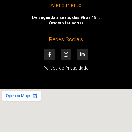
Atendimento
De segunda a sexta, das 9h às 18h.
(exceto feriados)
Redes Sociais
F
I
L
a
n
i
c
s
n
e
t
k
Política de Privacidade
b
a
e
o
g
d
o
r
i
k
a
n
-
m
-
f
i
n