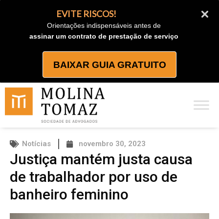
Ir
EVITE RISCOS!
para
Orientações indispensáveis antes de
o
assinar um contrato de prestação de serviço
conteúdo
BAIXAR GUIA GRATUITO
Notícias
novembro 30, 2023
Justiça mantém justa causa
de trabalhador por uso de
banheiro feminino