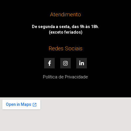
Atendimento
De segunda a sexta, das 9h às 18h.
(exceto feriados)
Redes Sociais
F
I
L
a
n
i
c
s
n
e
t
k
Política de Privacidade
b
a
e
o
g
d
o
r
i
k
a
n
-
m
-
f
i
n