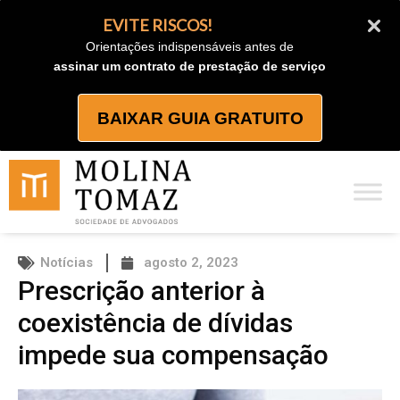
Ir
EVITE RISCOS!
para
Orientações indispensáveis antes de
o
assinar um contrato de prestação de serviço
conteúdo
BAIXAR GUIA GRATUITO
Notícias
agosto 2, 2023
Prescrição anterior à
coexistência de dívidas
impede sua compensação