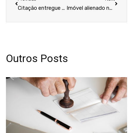
Citação entregue a empregado desconhecido dos réus é válida, decide 1ª Câmara
Imóvel alienado não pode ser penhorado em execução de débito condominial do devedor fiduciante
Outros Posts