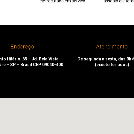
eletrocutado em serviço
assédio eleitora
Endereço
Atendimento
to Hilário, 65 – Jd. Bela Vista –
De segunda a sexta, das 9h 
dré – SP – Brasil CEP 09040-400
(exceto feriados)