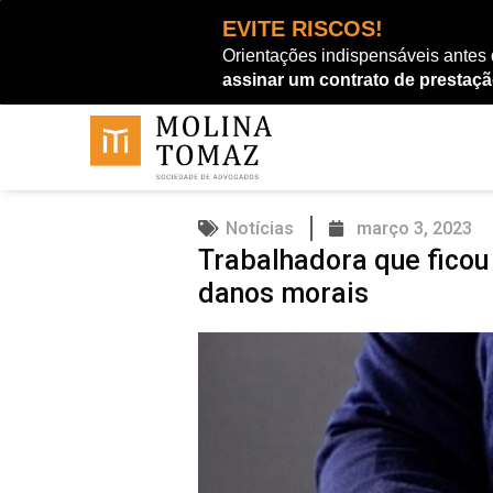
Ir
EVITE RISCOS!
para
Orientações indispensáveis antes
o
assinar um contrato de prestaçã
conteúdo
Notícias
março 3, 2023
Trabalhadora que ficou
danos morais