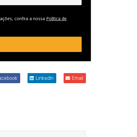
ações, confira a nossa
Política de
acebook
LinkedIn
Email
Próximo