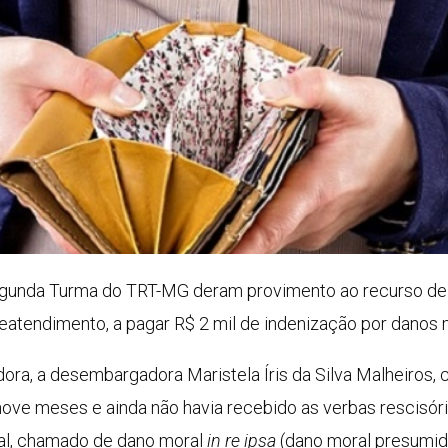
egunda Turma do TRT-MG deram provimento ao recurso de 
atendimento, a pagar R$ 2 mil de indenização por danos 
ora, a desembargadora Maristela Íris da Silva Malheiros, 
ove meses e ainda não havia recebido as verbas rescisórias
al, chamado de dano moral
in re ipsa
(dano moral presumido