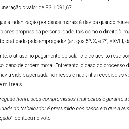
uneração o valor de R$ 1.081,67.
 que a indenização por danos morais é devida quando houve
lores próprios da personalidade, tais como o direito à im
o praticado pelo empregador (artigos 5º, X, e 7º, XXVIII, d
nte, o atraso no pagamento de salário e do acerto rescis
sso, dano de ordem moral. Entretanto, o caso do processo
havia sido dispensada há meses e não tinha recebido as ve
 mil reais.
pregado honra seus compromissos financeiros e garante a s
gnidade do trabalhador é presumido nos casos em que a a
ngado
”, pontuou no voto.