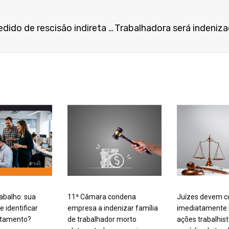
Empregado viola LGPD em pedido de rescisão indireta e é punido com justa causa
rabalho: sua
11ª Câmara condena
Juízes devem c
 identificar
empresa a indenizar família
imediatamente
rtamento?
de trabalhador morto
ações trabalhis