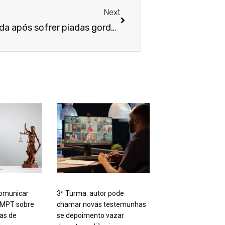
Next
Trabalhadora será indenizada após sofrer piadas gordofóbicas ao solicitar para ligar o ar-condicionado
omunicar
3ª Turma: autor pode
 MPT sobre
chamar novas testemunhas
tas de
se depoimento vazar