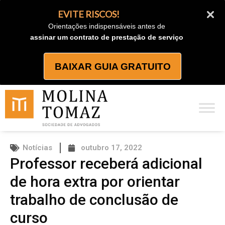
Ir
EVITE RISCOS!
para
Orientações indispensáveis antes de
o
assinar um contrato de prestação de serviço
conteúdo
BAIXAR GUIA GRATUITO
Notícias
outubro 17, 2022
Professor receberá adicional
de hora extra por orientar
trabalho de conclusão de
curso