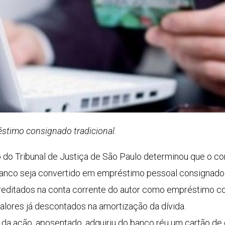
timo consignado tradicional.
o Tribunal de Justiça de São Paulo determinou que o con
nco seja convertido em empréstimo pessoal consignado. 
creditados na conta corrente do autor como empréstimo c
lores já descontados na amortização da dívida.
da ação, aposentado, adquiriu do banco réu um cartão d