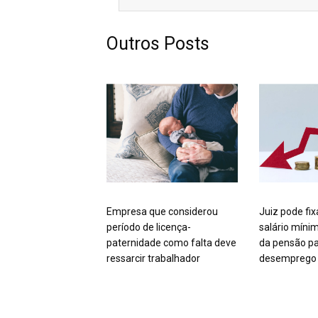
Outros Posts
Empresa que considerou
Juiz pode fix
período de licença-
salário míni
paternidade como falta deve
da pensão pa
ressarcir trabalhador
desemprego 