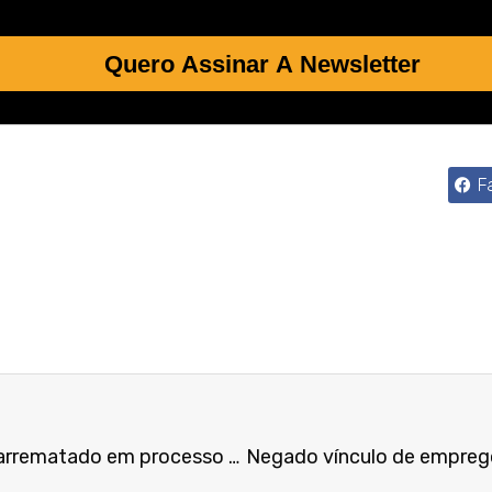
Quero Assinar A Newsletter
F
Ação sobre posse de imóvel arrematado em processo trabalhista tem prescrição cível