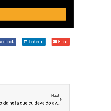
acebook
LinkedIn
Email
Próximo
Next
Negado vínculo de emprego da neta que cuidava do avô em Belo Horizonte