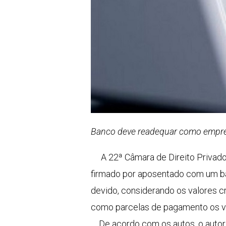
Banco deve readequar como emprés
A 22ª Câmara de Direito Privado d
firmado por aposentado com um ba
devido, considerando os valores 
como parcelas de pagamento os va
De acordo com os autos, o autor 