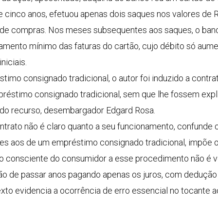
e cinco anos, efetuou apenas dois saques nos valores de 
 de compras. Nos meses subsequentes aos saques, o banco
mento mínimo das faturas do cartão, cujo débito só aume
iniciais.
mo consignado tradicional, o autor foi induzido a contra
éstimo consignado tradicional, sem que lhe fossem expli
or do recurso, desembargador Edgard Rosa.
rato não é claro quanto a seu funcionamento, confunde 
ores aos de um empréstimo consignado tradicional, impõe
são consciente do consumidor a esse procedimento não é 
 de passar anos pagando apenas os juros, com dedução 
exto evidencia a ocorrência de erro essencial no tocante ao