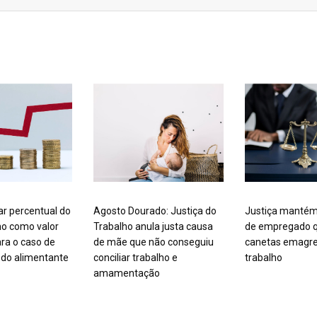
ar percentual do
Agosto Dourado: Justiça do
Justiça mantém
mo como valor
Trabalho anula justa causa
de empregado q
ra o caso de
de mãe que não conseguiu
canetas emagre
do alimentante
conciliar trabalho e
trabalho
amamentação