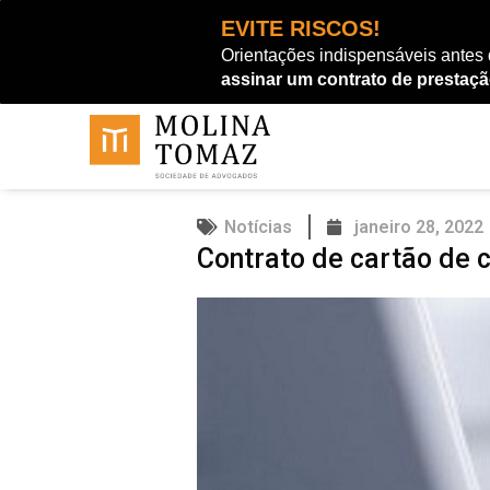
Ir
EVITE RISCOS!
para
Orientações indispensáveis antes
o
assinar um contrato de prestaçã
conteúdo
Notícias
janeiro 28, 2022
Contrato de cartão de 