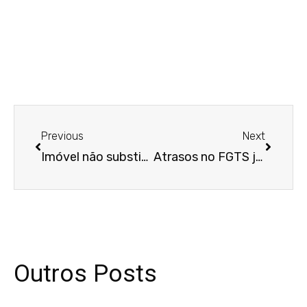
Anterior
Próxim
Previous
Next
Imóvel não substitui depósito em dinheiro na execução provisória por quantia certa
Atrasos no FGTS justificam rescisão do contrato de consultor por falta grave do empregador
Outros Posts