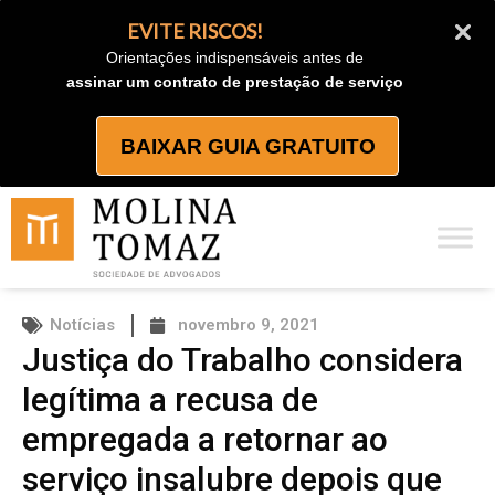
Ir
EVITE RISCOS!
para
Orientações indispensáveis antes de
o
assinar um contrato de prestação de serviço
conteúdo
BAIXAR GUIA GRATUITO
Notícias
novembro 9, 2021
Justiça do Trabalho considera
legítima a recusa de
empregada a retornar ao
serviço insalubre depois que