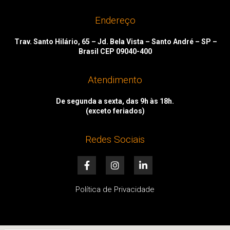
Endereço
Trav. Santo Hilário, 65 – Jd. Bela Vista – Santo André – SP –
Brasil CEP 09040-400
Atendimento
De segunda a sexta, das 9h às 18h.
(exceto feriados)
Redes Sociais
F
I
L
a
n
i
c
s
n
e
t
k
Política de Privacidade
b
a
e
o
g
d
o
r
i
k
a
n