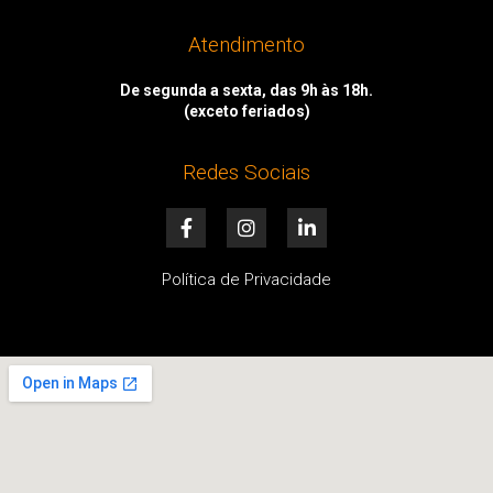
Atendimento
De segunda a sexta, das 9h às 18h.
(exceto feriados)
Redes Sociais
F
I
L
a
n
i
c
s
n
e
t
k
Política de Privacidade
b
a
e
o
g
d
o
r
i
k
a
n
-
m
-
f
i
n