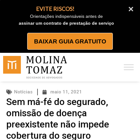
Ir
EVITE RISCOS!
para
Orientações indispensáveis antes de
o
assinar um contrato de prestação de serviço
conteúdo
BAIXAR GUIA GRATUITO
Notícias
maio 11, 2021
Sem má-fé do segurado,
omissão de doença
preexistente não impede
cobertura do seguro