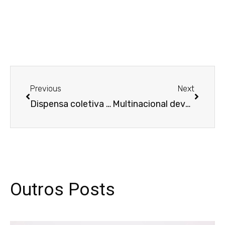
Anterior
Próxim
Previous
Next
Dispensa coletiva deve ser adotada em último caso, reforça MPT
Multinacional deve indenização por consultar informações creditícias em processo seletivo
Outros Posts