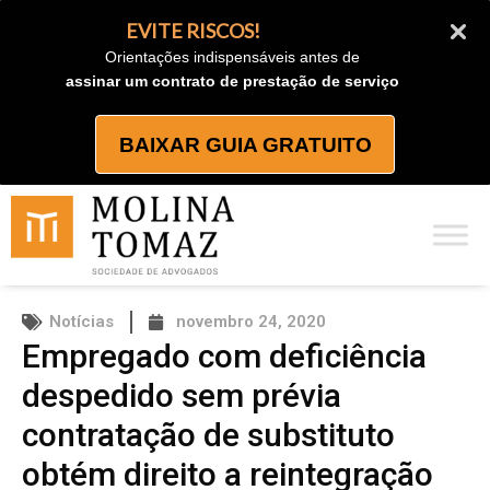
Ir
EVITE RISCOS!
para
Orientações indispensáveis antes de
o
assinar um contrato de prestação de serviço
conteúdo
BAIXAR GUIA GRATUITO
Notícias
novembro 24, 2020
Empregado com deficiência
despedido sem prévia
contratação de substituto
obtém direito a reintegração