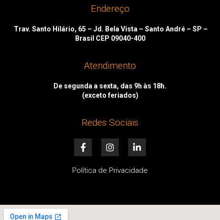
Endereço
Trav. Santo Hilário, 65 – Jd. Bela Vista – Santo André – SP –
Brasil CEP 09040-400
Atendimento
De segunda a sexta, das 9h às 18h.
(exceto feriados)
Redes Sociais
F
I
L
a
n
i
c
s
n
e
t
k
Política de Privacidade
b
a
e
o
g
d
o
r
i
k
a
n
-
m
-