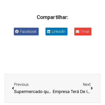
Compartilhar:
Facebook
LinkedIn
Email
Anterior
Próxim
Previous
Next
Supermercado que desrespeitou piso salarial é condenado a pagar diferenças de seguro-desemprego
Empresa Terá De Indenizar Supervisor Responsabilizado Por Extravio De Máquinas