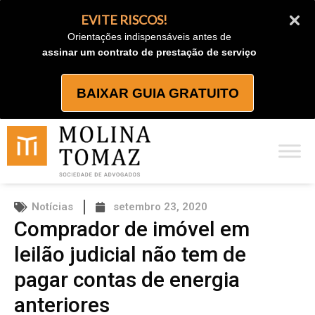
Ir
EVITE RISCOS!
para
Orientações indispensáveis antes de
o
assinar um contrato de prestação de serviço
conteúdo
BAIXAR GUIA GRATUITO
Notícias
setembro 23, 2020
Comprador de imóvel em
leilão judicial não tem de
pagar contas de energia
anteriores