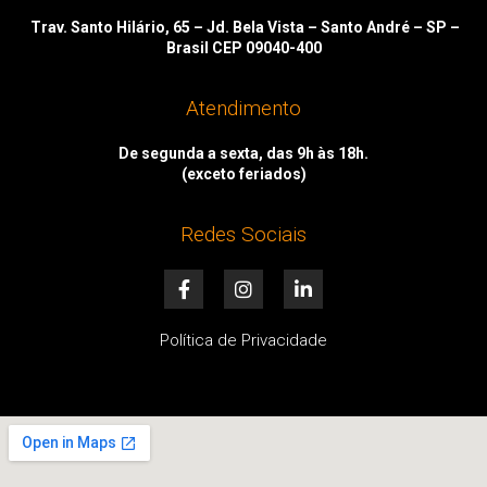
Trav. Santo Hilário, 65 – Jd. Bela Vista – Santo André – SP –
Brasil CEP 09040-400
Atendimento
De segunda a sexta, das 9h às 18h.
(exceto feriados)
Redes Sociais
F
I
L
a
n
i
c
s
n
e
t
k
Política de Privacidade
b
a
e
o
g
d
o
r
i
k
a
n
-
m
-
f
i
n