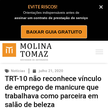
Ir
EVITE RISCOS!
para
Orientações indispensáveis antes de
o
assinar um contrato de prestação de serviço
conteúdo
BAIXAR GUIA GRATUITO
Notícias
julho 21, 2020
TRT-10 não reconhece vínculo
de emprego de manicure que
trabalhava como parceira em
salão de beleza