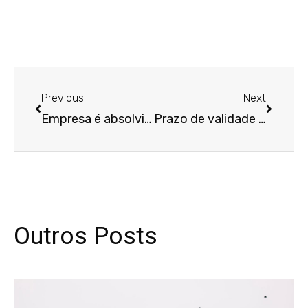
Anterior
Próxim
Previous
Next
Empresa é absolvida de pagar multa em valor superior ao da obrigação principal
Prazo de validade das certidões de óbito, nascimento e casamento apresentadas para as escrituras públicas de inventário e partilha de bens
Outros Posts