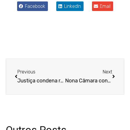
Facebook
LinkedIn
Email
Anterior
Próxim
Previous
Next
Justiça condena rede de supermercados a indenizar por má conduta de seus funcionários
Nona Câmara condena empresa em R$ 5 mil por danos morais por falta de banheiro