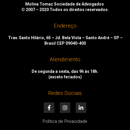
Molina Tomaz Sociedade de Advogados
© 2007 – 2020
Todos os direitos reservados.
Endereço
Trav. Santo Hilário, 65 – Jd. Bela Vista – Santo André – SP –
Brasil CEP 09040-400
Atendimento
De segunda a sexta, das 9h às 18h.
(exceto feriados)
Redes Sociais
F
I
L
a
n
i
c
s
n
e
t
k
Política de Privacidade
b
a
e