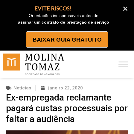
Ir
EVITE RISCOS!
para
Orientações indispensáveis antes de
o
assinar um contrato de prestação de serviço
conteúdo
BAIXAR GUIA GRATUITO
Notícias
janeiro 22, 2020
Ex-empregada reclamante
pagará custas processuais por
faltar a audiência