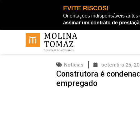
Ir
EVITE RISCOS!
para
Orientações indispensáveis antes
o
assinar um contrato de prestaçã
conteúdo
Notícias
setembro 25, 20
Construtora é condenad
empregado