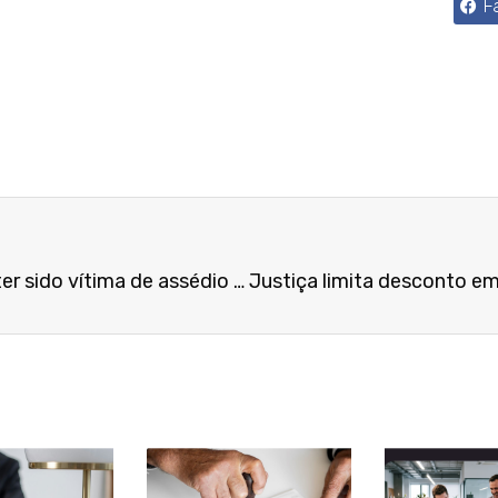
F
Garçom será indenizado por ter sido vítima de assédio após ajuizar ação