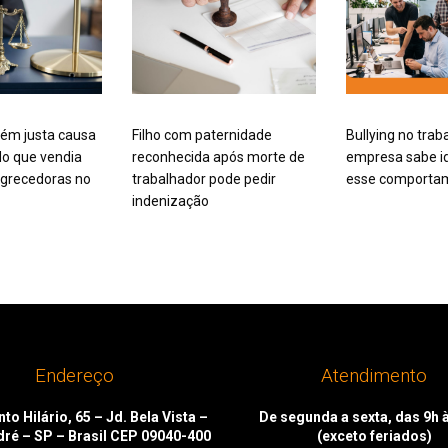
ém justa causa
Filho com paternidade
Bullying no trab
o que vendia
reconhecida após morte de
empresa sabe id
grecedoras no
trabalhador pode pedir
esse comporta
indenização
Endereço
Atendimento
to Hilário, 65 – Jd. Bela Vista –
De segunda a sexta, das 9h 
dré – SP – Brasil CEP 09040-400
(exceto feriados)