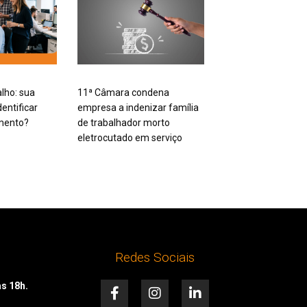
alho: sua
11ª Câmara condena
entificar
empresa a indenizar família
mento?
de trabalhador morto
eletrocutado em serviço
Redes Sociais
F
I
L
às 18h.
a
n
i