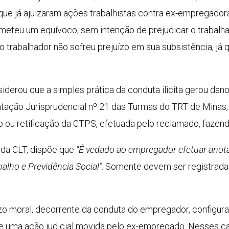
que já ajuizaram ações trabalhistas contra ex-empregador
teu um equívoco, sem intenção de prejudicar o trabalhad
 o trabalhador não sofreu prejuízo em sua subsistência, j
derou que a simples prática da conduta ilícita gerou dano 
ação Jurisprudencial nº 21 das Turmas do TRT de Minas, 
 ou retificação da CTPS, efetuada pelo reclamado, fazendo 
, da CLT, dispõe que
“É vedado ao empregador efetuar ano
alho e Previdência Social”
. Somente devem ser registrada
zo moral, decorrente da conduta do empregador, configura-
a de uma ação judicial movida pelo ex-empregado. Nesses c