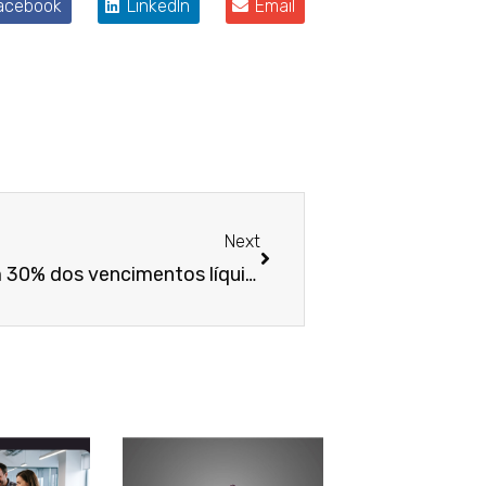
acebook
LinkedIn
Email
Próximo
Next
Justiça limita desconto em 30% dos vencimentos líquidos de devedor