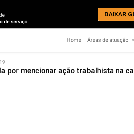
BAIXAR G
 de
o de serviço
Home
Áreas de atuação
19
a por mencionar ação trabalhista na car