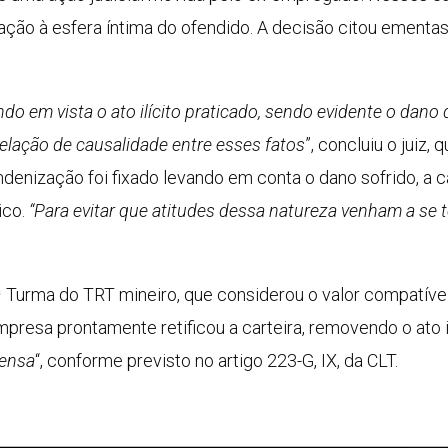
lação à esfera íntima do ofendido. A decisão citou ement
do em vista o ato ilícito praticado, sendo evidente o dano 
elação de causalidade entre esses fatos
”, concluiu o juiz
 indenização foi fixado levando em conta o dano sofrido, 
ico.
“Para evitar que atitudes dessa natureza venham a se 
ª Turma do TRT mineiro, que considerou o valor compatív
presa prontamente retificou a carteira, removendo o ato 
fensa
“, conforme previsto no artigo 223-G, IX, da CLT.