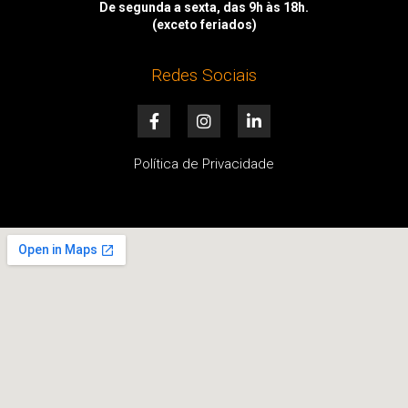
De segunda a sexta, das 9h às 18h.
(exceto feriados)
Redes Sociais
F
I
L
a
n
i
c
s
n
e
t
k
Política de Privacidade
b
a
e
o
g
d
o
r
i
k
a
n
-
m
-
f
i
n