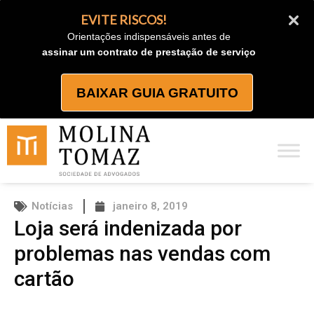
Ir
EVITE RISCOS!
para
Orientações indispensáveis antes de
o
assinar um contrato de prestação de serviço
conteúdo
BAIXAR GUIA GRATUITO
Notícias
janeiro 8, 2019
Loja será indenizada por
problemas nas vendas com
cartão