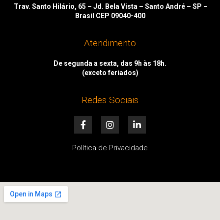
Trav. Santo Hilário, 65 – Jd. Bela Vista – Santo André – SP –
Brasil CEP 09040-400
Atendimento
De segunda a sexta, das 9h às 18h.
(exceto feriados)
Redes Sociais
F
I
L
a
n
i
c
s
n
e
t
k
Política de Privacidade
b
a
e
o
g
d
o
r
i
k
a
n
-
m
-
f
i
n