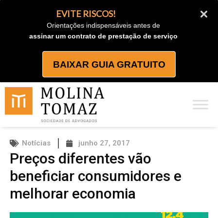
Ir
EVITE RISCOS!
para
Orientações indispensáveis antes de
o
assinar um contrato de prestação de serviço
conteúdo
BAIXAR GUIA GRATUITO
Notícias
junho 27, 2017
Preços diferentes vão
beneficiar consumidores e
melhorar economia