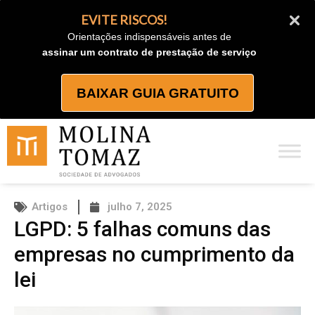
Ir
EVITE RISCOS!
para
Orientações indispensáveis antes de
o
assinar um contrato de prestação de serviço
conteúdo
BAIXAR GUIA GRATUITO
Artigos
julho 7, 2025
LGPD: 5 falhas comuns das
empresas no cumprimento da
lei