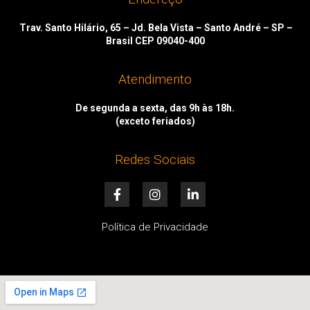
Trav. Santo Hilário, 65 – Jd. Bela Vista – Santo André – SP –
Brasil CEP 09040-400
Atendimento
De segunda a sexta, das 9h às 18h.
(exceto feriados)
Redes Sociais
F
I
L
a
n
i
c
s
n
e
t
k
Política de Privacidade
b
a
e
o
g
d
o
r
i
k
a
n
-
m
-
f
i