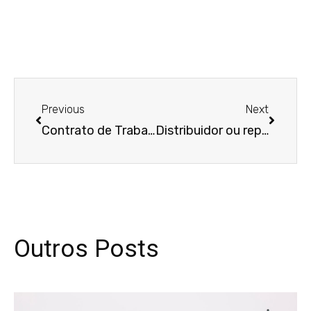
Anterior
Próxim
Previous
Next
Contrato de Trabalho: Quais são os principais tipos e como funcionam?
Distribuidor ou representante comercial? Entenda quais são as vantagens e riscos de cada modelo!
Outros Posts