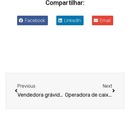
Compartilhar:
Facebook
LinkedIn
Email
Anterior
Próxim
Previous
Next
Vendedora grávida que se recusou a assinar documento alterando seu contrato de trabalho será indenizada por assédio moral
Operadora de caixa não receberá adicional pelo acúmulo das funções de empacotadora