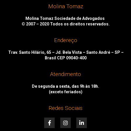
Molina Tomaz
Molina Tomaz Sociedade de Advogados
© 2007 – 2020
Todos os direitos reservados.
Endereço
Trav. Santo Hilário, 65 – Jd. Bela Vista – Santo André – SP –
Brasil CEP 09040-400
Atendimento
De segunda a sexta, das 9h às 18h.
(exceto feriados)
Redes Sociais
F
I
L
a
n
i
c
s
n