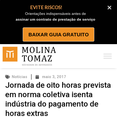
Ir
EVITE RISCOS!
para
Orientações indispensáveis antes de
o
assinar um contrato de prestação de serviço
conteúdo
BAIXAR GUIA GRATUITO
Notícias
maio 3, 2017
Jornada de oito horas prevista
em norma coletiva isenta
indústria do pagamento de
horas extras