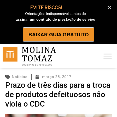
Ir
EVITE RISCOS!
para
Orientações indispensáveis antes de
o
assinar um contrato de prestação de serviço
conteúdo
BAIXAR GUIA GRATUITO
Notícias
março 28, 2017
Prazo de três dias para a troca
de produtos defeituosos não
viola o CDC