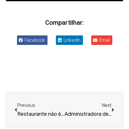
Compartilhar:
Facebook
LinkedIn
Email
Anterior
Próxim
Previous
Next
Restaurante não é obrigado a ter registro no Conselho Regional de Nutrição
Administradora de consórcio poderá estornar comissões por desistência ou inadimplência de cliente