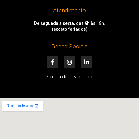
Atendimento
De segunda a sexta, das 9h às 18h.
(exceto feriados)
Redes Sociais
F
I
L
a
n
i
c
s
n
e
t
k
Política de Privacidade
b
a
e
o
g
d
o
r
i
k
a
n
-
m
-
f
i
n