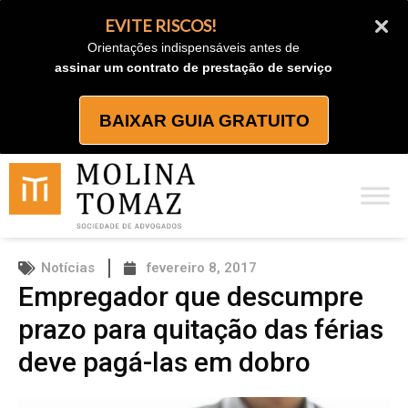
Ir
EVITE RISCOS!
para
Orientações indispensáveis antes de
o
assinar um contrato de prestação de serviço
conteúdo
BAIXAR GUIA GRATUITO
Notícias
fevereiro 8, 2017
Empregador que descumpre
prazo para quitação das férias
deve pagá-las em dobro