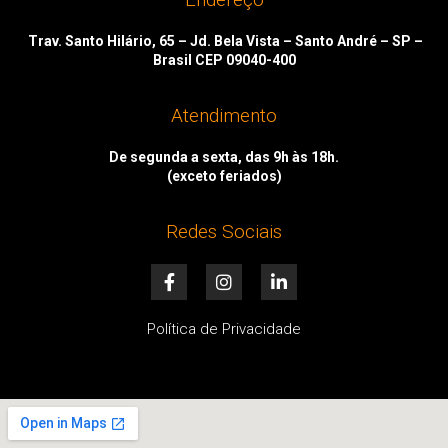
Trav. Santo Hilário, 65 – Jd. Bela Vista – Santo André – SP –
Brasil CEP 09040-400
Atendimento
De segunda a sexta, das 9h às 18h.
(exceto feriados)
Redes Sociais
F
I
L
a
n
i
c
s
n
e
t
k
Política de Privacidade
b
a
e
o
g
d
o
r
i
k
a
n
-
m
-
f
i