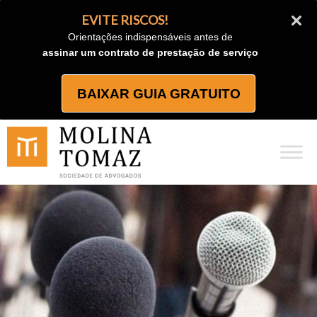
Ir
EVITE RISCOS!
para
Orientações indispensáveis antes de
o
assinar um contrato de prestação de serviço
conteúdo
BAIXAR GUIA GRATUITO