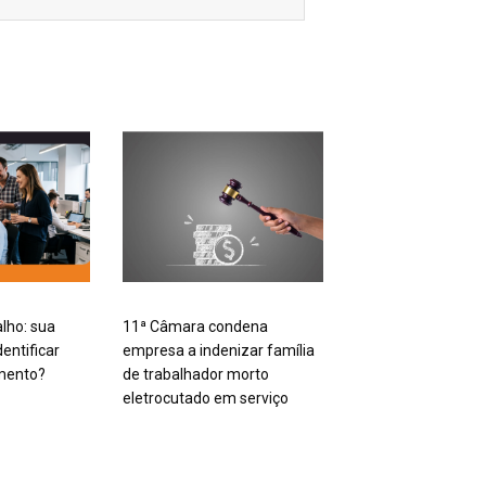
alho: sua
11ª Câmara condena
entificar
empresa a indenizar família
mento?
de trabalhador morto
eletrocutado em serviço