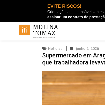
Ir
EVITE RISCOS!
para
Orientações indispensáveis antes
o
assinar um contrato de prestaçã
conteúdo
Notícias
junho 2, 2026
Supermercado em Aragu
que trabalhadora levav