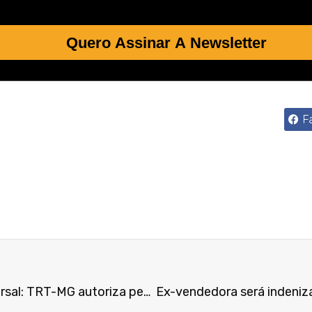
Quero Assinar A Newsletter
F
Casados em comunhão universal: TRT-MG autoriza penhora de bens do cônjuge para pagar dívida trabalhista