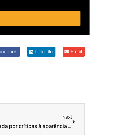
acebook
LinkedIn
Email
Próximo
Next
Ex-vendedora será indenizada por críticas à aparência em loja de luxo em BH