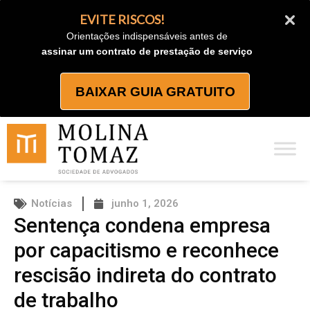
Ir
EVITE RISCOS!
para
Orientações indispensáveis antes de
o
assinar um contrato de prestação de serviço
conteúdo
BAIXAR GUIA GRATUITO
Notícias
junho 1, 2026
Sentença condena empresa
por capacitismo e reconhece
rescisão indireta do contrato
de trabalho