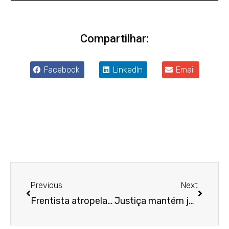
Compartilhar:
Facebook
LinkedIn
Email
Anterior
Próxim
Previous
Next
Frentista atropelada por cliente de posto será indenizada
Justiça mantém justa causa de cuidadora por falta de socorro a idosa em casa de repouso