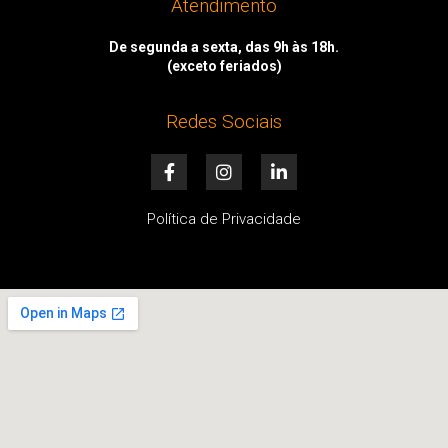
Atendimento
De segunda a sexta, das 9h às 18h.
(exceto feriados)
Redes Sociais
F
I
L
a
n
i
c
s
n
e
t
k
Política de Privacidade
b
a
e
o
g
d
o
r
i
k
a
n
-
m
-
f
i
n