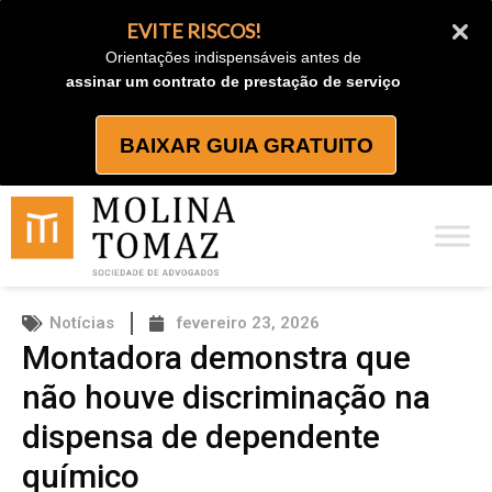
Ir
EVITE RISCOS!
para
Orientações indispensáveis antes de
o
assinar um contrato de prestação de serviço
conteúdo
BAIXAR GUIA GRATUITO
Notícias
fevereiro 23, 2026
Montadora demonstra que
não houve discriminação na
dispensa de dependente
químico