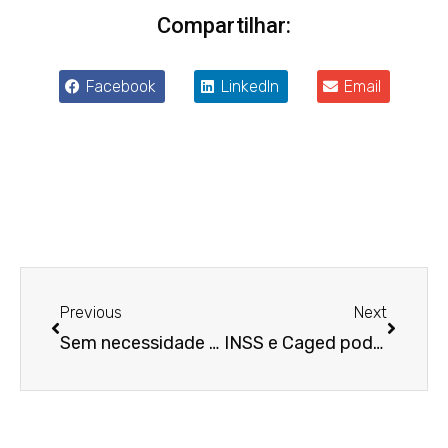
Compartilhar:
Facebook
LinkedIn
Email
Anterior
Próxim
Previous
Next
Sem necessidade de inventário: TRT-MG reconhece que filhos podem pleitear direitos trabalhistas de pai falecido
INSS e Caged poderão identificar bens de devedor para pagar valores devidos a auxiliar