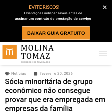
Ir
EVITE RISCOS!
para
Orientações indispensáveis antes de
o
assinar um contrato de prestação de serviço
conteúdo
BAIXAR GUIA GRATUITO
Notícias
fevereiro 20, 2026
Sócia minoritária de grupo
econômico não consegue
provar que era empregada em
empresas da família