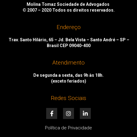
Molina Tomaz Sociedade de Advogados
© 2007 – 2020
Todos os direitos reservados.
Endereço
Trav. Santo Hilário, 65 – Jd. Bela Vista – Santo André – SP –
Brasil CEP 09040-400
Atendimento
De segunda a sexta, das 9h às 18h.
(exceto feriados)
Redes Sociais
F
I
L
a
n
i
c
s
n
e
t
k
Política de Privacidade
b
a
e