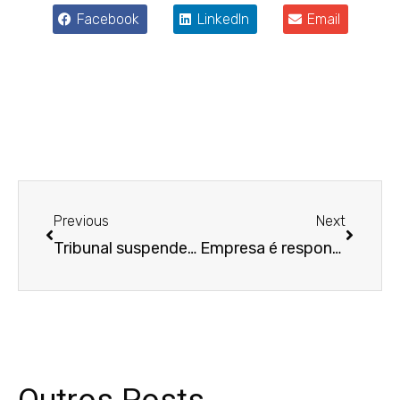
Facebook
LinkedIn
Email
Anterior
Próxim
Previous
Next
Tribunal suspende cláusula que antecipava dívida em caso de ação judicial contra credor
Empresa é responsabilizada por acidente causado por motorista terceirizado