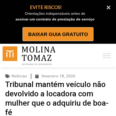
Ir
EVITE RISCOS!
para
Orientações indispensáveis antes de
o
assinar um contrato de prestação de serviço
conteúdo
BAIXAR GUIA GRATUITO
Notícias
fevereiro 18, 2026
Tribunal mantém veículo não
devolvido a locadora com
mulher que o adquiriu de boa-
fé