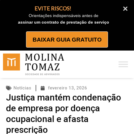
Ir
EVITE RISCOS!
para
Orientações indispensáveis antes de
o
assinar um contrato de prestação de serviço
conteúdo
BAIXAR GUIA GRATUITO
Notícias
fevereiro 13, 2026
Justiça mantém condenação
de empresa por doença
ocupacional e afasta
prescrição