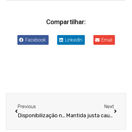
Compartilhar:
Facebook
LinkedIn
Email
Anterior
Próxim
Previous
Next
Disponibilização não autorizada de dados pessoais não sensíveis em cadastro positivo não gera dano moral presumido
Mantida justa causa de gerente que colocou álcool em gel na bebida de colegas em happy hour