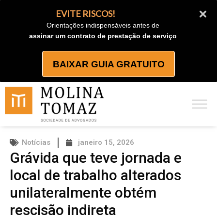
Ir
EVITE RISCOS!
para
Orientações indispensáveis antes de
o
assinar um contrato de prestação de serviço
conteúdo
BAIXAR GUIA GRATUITO
Notícias
janeiro 15, 2026
Grávida que teve jornada e
local de trabalho alterados
unilateralmente obtém
rescisão indireta