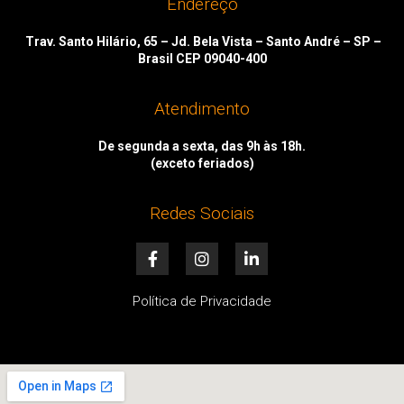
Endereço
Trav. Santo Hilário, 65 – Jd. Bela Vista – Santo André – SP –
Brasil CEP 09040-400
Atendimento
De segunda a sexta, das 9h às 18h.
(exceto feriados)
Redes Sociais
F
I
L
a
n
i
c
s
n
e
t
k
Política de Privacidade
b
a
e
o
g
d
o
r
i
k
a
n
-
m
-
f
i