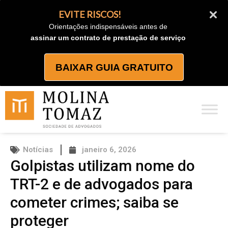
Ir
EVITE RISCOS!
para
Orientações indispensáveis antes de
o
assinar um contrato de prestação de serviço
conteúdo
BAIXAR GUIA GRATUITO
Notícias
janeiro 6, 2026
Golpistas utilizam nome do
TRT-2 e de advogados para
cometer crimes; saiba se
proteger