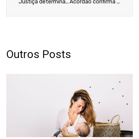
Justiça determina que plano de previdência corrija benefício de aposentado
Acórdão confirma condenação de R$ 500 mil e determina adequação de maquinário à NR-12
Outros Posts