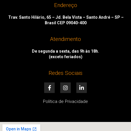
Endereço
Trav. Santo Hilário, 65 – Jd. Bela Vista – Santo André – SP –
Brasil CEP 09040-400
Atendimento
De segunda a sexta, das 9h às 18h.
(exceto feriados)
Redes Sociais
F
I
L
a
n
i
c
s
n
e
t
k
Política de Privacidade
b
a
e
o
g
d
o
r
i
k
a
n
-
m
-