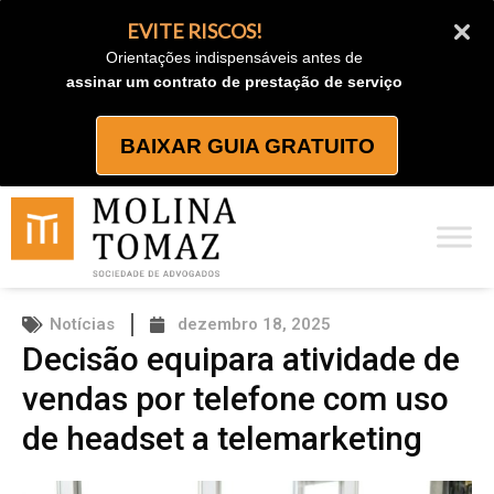
Ir
EVITE RISCOS!
para
Orientações indispensáveis antes de
o
assinar um contrato de prestação de serviço
conteúdo
BAIXAR GUIA GRATUITO
Notícias
dezembro 18, 2025
Decisão equipara atividade de
vendas por telefone com uso
de headset a telemarketing