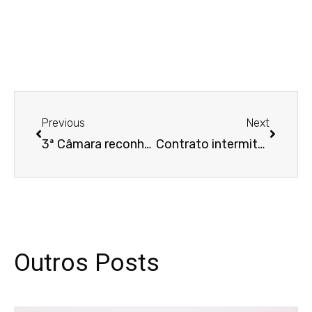
Anterior
Próxim
Previous
Next
3ª Câmara reconhece periculosidade por exposição intermitente a GLP
Contrato intermitente não se compatibiliza com trabalho contínuo, decide 8ª Câmara
Outros Posts