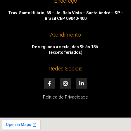
Endereço
Trav. Santo Hilário, 65 – Jd. Bela Vista – Santo André – SP –
Brasil CEP 09040-400
Atendimento
De segunda a sexta, das 9h às 18h.
(exceto feriados)
Redes Sociais
F
I
L
a
n
i
c
s
n
e
t
k
Política de Privacidade
b
a
e
o
g
d
o
r
i
k
a
n
-
m
-
f
i