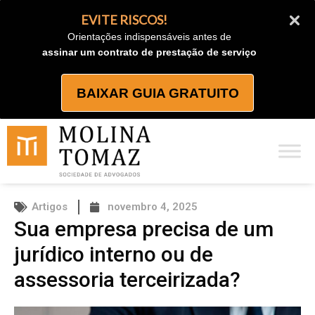
Ir
EVITE RISCOS!
para
Orientações indispensáveis antes de
o
assinar um contrato de prestação de serviço
conteúdo
BAIXAR GUIA GRATUITO
Artigos
novembro 4, 2025
Sua empresa precisa de um
jurídico interno ou de
assessoria terceirizada?