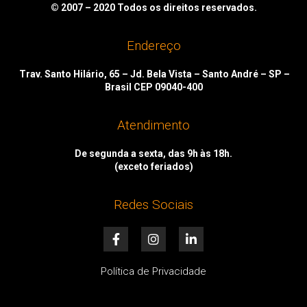
© 2007 – 2020
Todos os direitos reservados.
Endereço
Trav. Santo Hilário, 65 – Jd. Bela Vista – Santo André – SP –
Brasil CEP 09040-400
Atendimento
De segunda a sexta, das 9h às 18h.
(exceto feriados)
Redes Sociais
F
I
L
a
n
i
c
s
n
e
t
k
Política de Privacidade
b
a
e
o
g
d
o
r
i