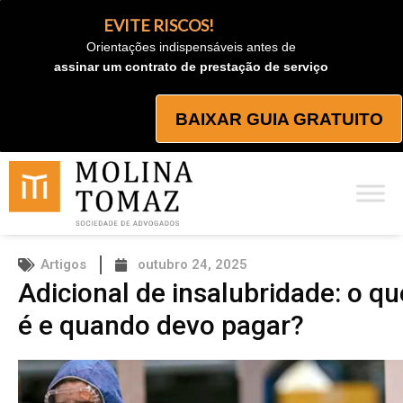
Ir
EVITE RISCOS!
para
Orientações indispensáveis antes de
o
assinar um contrato de prestação de serviço
conteúdo
BAIXAR GUIA GRATUITO
Artigos
outubro 24, 2025
Adicional de insalubridade: o qu
é e quando devo pagar?