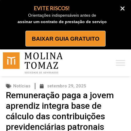
Ir
EVITE RISCOS!
para
Orientações indispensáveis antes de
o
assinar um contrato de prestação de serviço
conteúdo
BAIXAR GUIA GRATUITO
Notícias
setembro 29, 2025
Remuneração paga a jovem
aprendiz integra base de
cálculo das contribuições
previdenciárias patronais