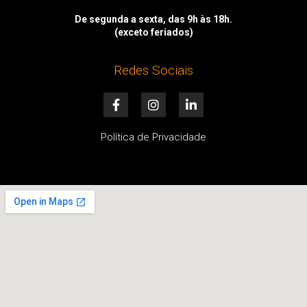
De segunda a sexta, das 9h às 18h.
(exceto feriados)
Redes Sociais
F
I
L
a
n
i
c
s
n
e
t
k
Política de Privacidade
b
a
e
o
g
d
o
r
i
k
a
n
-
m
-
f
i
n