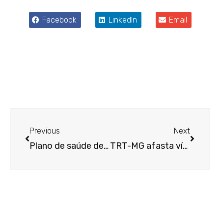
Facebook
LinkedIn
Email
Anterior
Próxim
Previous
Next
Plano de saúde deve pagar tratamento de emergência para imprevistos de cirurgia plástica não coberta
TRT-MG afasta vínculo de emprego entre sobrinho e tia em ação trabalhista