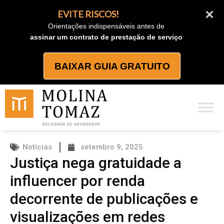
Ir
EVITE RISCOS!
para
Orientações indispensáveis antes de
o
assinar um contrato de prestação de serviço
conteúdo
BAIXAR GUIA GRATUITO
Notícias
setembro 9, 2025
Justiça nega gratuidade a
influencer por renda
decorrente de publicações e
visualizações em redes