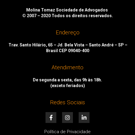
Molina Tomaz Sociedade de Advogados
© 2007 – 2020
Todos os direitos reservados.
Endereço
Trav. Santo Hilário, 65 – Jd. Bela Vista – Santo André – SP –
Brasil CEP 09040-400
Atendimento
De segunda a sexta, das 9h às 18h.
(exceto feriados)
Redes Sociais
F
I
L
a
n
i
c
s
n
e
t
k
Política de Privacidade