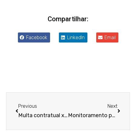
Compartilhar:
Facebook
LinkedIn
Email
Anterior
Próxim
Previous
Next
Multa contratual x Cláusula penal: entenda as diferenças e evite confusões jurídicas
Monitoramento por câmeras no ambiente de trabalho: o que diz a LGPD?