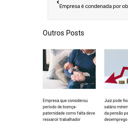
Outros Posts
Empresa que considerou
Juiz pode fix
período de licença-
salário míni
paternidade como falta deve
da pensão pa
ressarcir trabalhador
desemprego 