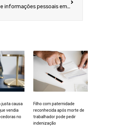
Disponibilização indevida de informações pessoais em banco de dados gera dano moral presumido
 justa causa
Filho com paternidade
ue vendia
reconhecida após morte de
cedoras no
trabalhador pode pedir
indenização