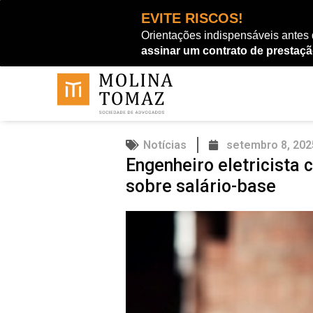
Ir
EVITE RISCOS!
para
Orientações indispensáveis antes
o
assinar um contrato de prestaçã
conteúdo
Notícias
setembro 8, 202
Engenheiro eletricista 
sobre salário-base