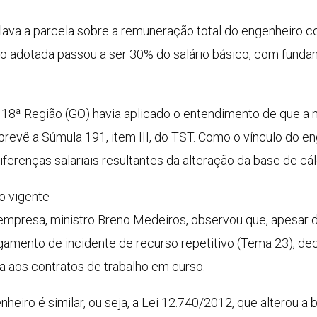
lava a parcela sobre a remuneração total do engenheiro c
lo adotada passou a ser 30% do salário básico, com funda
a 18ª Região (GO) havia aplicado o entendimento de que a 
prevê a Súmula 191, item III, do TST. Como o vínculo do e
iferenças salariais resultantes da alteração da base de cál
o vigente
 empresa, ministro Breno Medeiros, observou que, apesar 
lgamento de incidente de recurso repetitivo (Tema 23), de
a aos contratos de trabalho em curso.
nheiro é similar, ou seja, a Lei 12.740/2012, que alterou a