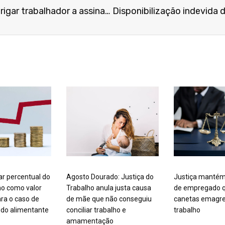
Empresa é condenada por obrigar trabalhador a assinar registro de intervalo intrajornada sem usufruir do período de descanso
ar percentual do
Agosto Dourado: Justiça do
Justiça mantém
mo como valor
Trabalho anula justa causa
de empregado q
ra o caso de
de mãe que não conseguiu
canetas emagre
do alimentante
conciliar trabalho e
trabalho
amamentação