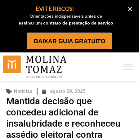
Ir
EVITE RISCOS!
para
Orientações indispensáveis antes de
o
assinar um contrato de prestação de serviço
conteúdo
BAIXAR GUIA GRATUITO
Notícias
agosto 28, 2025
Mantida decisão que
concedeu adicional de
insalubridade e reconheceu
assédio eleitoral contra