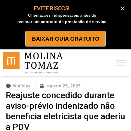
Ir
EVITE RISCOS!
para
Orientações indispensáveis antes de
o
assinar um contrato de prestação de serviço
conteúdo
BAIXAR GUIA GRATUITO
Notícias
agosto 25, 2025
Reajuste concedido durante
aviso-prévio indenizado não
beneficia eletricista que aderiu
a PDV