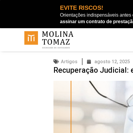
Ir
EVITE RISCOS!
para
Orientações indispensáveis antes
o
assinar um contrato de prestaçã
conteúdo
Artigos
agosto 12, 2025
Recuperação Judicial: 