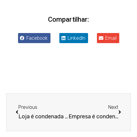
Compartilhar:
Facebook
LinkedIn
Email
Anterior
Próxim
Previous
Next
Loja é condenada por coagir ex-funcionária a desistir de ação trabalhista
Empresa é condenada porque investigava candidatos para admissão em emprego