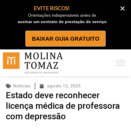
Ir
EVITE RISCOS!
para
Orientações indispensáveis antes de
o
assinar um contrato de prestação de serviço
conteúdo
BAIXAR GUIA GRATUITO
Notícias
agosto 12, 2025
Estado deve reconhecer
licença médica de professora
com depressão