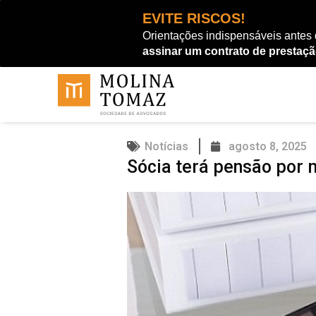
Ir
EVITE RISCOS!
para
Orientações indispensáveis antes
o
assinar um contrato de prestaçã
conteúdo
Notícias
agosto 8, 2025
Sócia terá pensão por 