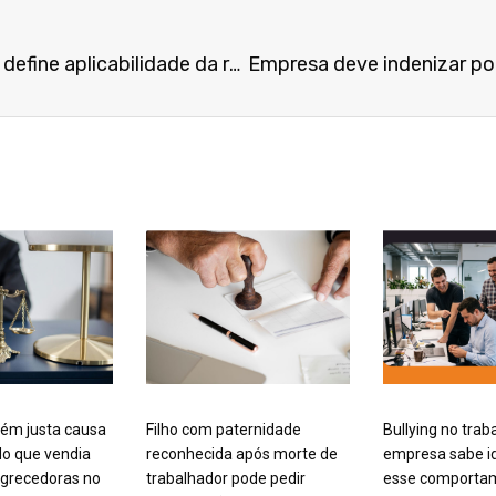
Consulta à data de admissão define aplicabilidade da reforma trabalhista sobre intervalo intrajornada
ém justa causa
Filho com paternidade
Bullying no trab
o que vendia
reconhecida após morte de
empresa sabe id
grecedoras no
trabalhador pode pedir
esse comporta