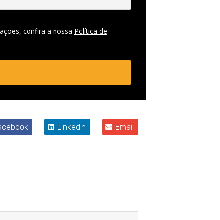
ações, confira a nossa
Política de
acebook
LinkedIn
Email
Próximo