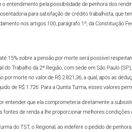
 o entendimento pela possibilidade de penhora dos rendi
osentadoria para satisfação de crédito trabalhista, que te
damento nos artigos 100, parágrafo 1º, da Constituição Fed
 até 15% sobre a pensão por morte será possível respeita
nal do Trabalho da 2ª Região, com sede em São Paulo (SP)
o por morte no valor de R$ 2.821,36, a qual, após as de
quido de R$ 1.726. Para a Quinta Turma, esses valores per
por entender que ela comprometeria diretamente a subsistê
s fontes de renda a lhe proporcionar melhores condições 
urma do TST, o Regional, ao indeferir o pedido de penhor