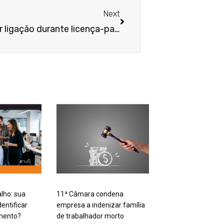
Next
Empresa deve indenizar por ligação durante licença-paternidade para repreender por suposta falta funcional
alho: sua
11ª Câmara condena
entificar
empresa a indenizar família
mento?
de trabalhador morto