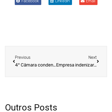
Facebook
LinkedIn
Email
Anterior
Próxim
Previous
Next
4ª Câmara condena empresa com foco em Protocolo de Gênero a indenizar trabalhadora vítima de assédio sexual
Empresa indenizará herdeiros de motorista que morreu após mal súbito durante manobra de caminhão
Outros Posts