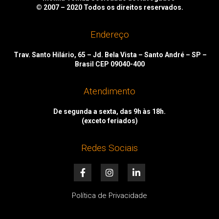
© 2007 – 2020
Todos os direitos reservados.
Endereço
Trav. Santo Hilário, 65 – Jd. Bela Vista – Santo André – SP –
Brasil CEP 09040-400
Atendimento
De segunda a sexta, das 9h às 18h.
(exceto feriados)
Redes Sociais
F
I
L
a
n
i
c
s
n
e
t
k
Política de Privacidade
b
a
e
o
g
d