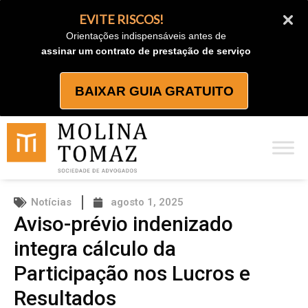
Ir
EVITE RISCOS!
para
Orientações indispensáveis antes de
o
assinar um contrato de prestação de serviço
conteúdo
BAIXAR GUIA GRATUITO
Notícias
agosto 1, 2025
Aviso-prévio indenizado
integra cálculo da
Participação nos Lucros e
Resultados