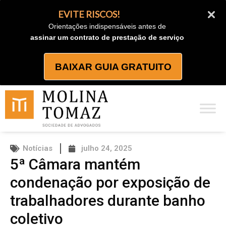
Ir
EVITE RISCOS!
para
Orientações indispensáveis antes de
o
assinar um contrato de prestação de serviço
conteúdo
BAIXAR GUIA GRATUITO
Notícias
julho 24, 2025
5ª Câmara mantém
condenação por exposição de
trabalhadores durante banho
coletivo