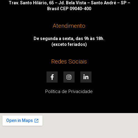
Trav. Santo Hilário, 65 – Jd. Bela Vista – Santo André – SP –
Brasil CEP 09040-400
Atendimento
De segunda a sexta, das 9h às 18h.
(exceto feriados)
Redes Sociais
F
I
L
a
n
i
c
s
n
e
t
k
Política de Privacidade
b
a
e
o
g
d
o
r
i
k
a
n
-
m
-
f
i
n