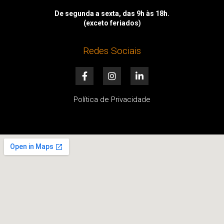
De segunda a sexta, das 9h às 18h.
(exceto feriados)
Redes Sociais
F
I
L
a
n
i
c
s
n
e
t
k
Política de Privacidade
b
a
e
o
g
d
o
r
i
k
a
n
-
m
-
f
i
n