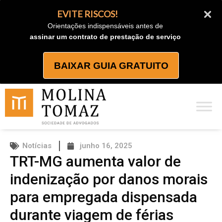
Ir
EVITE RISCOS!
para
Orientações indispensáveis antes de
o
assinar um contrato de prestação de serviço
conteúdo
BAIXAR GUIA GRATUITO
Notícias
junho 16, 2025
TRT-MG aumenta valor de
indenização por danos morais
para empregada dispensada
durante viagem de férias