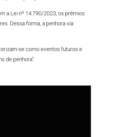
m a Lei nº 14.790/2023, os prêmios
res. Dessa forma, a penhora via
cterizam-se como eventos futuros e
ns de penhora”.