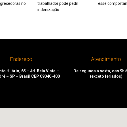
grecedoras no
trabalhador pode pedir
esse comporta
indenização
Endereço
Atendimento
to Hilário, 65 – Jd. Bela Vista –
De segunda a sexta, das 9h 
dré – SP – Brasil CEP 09040-400
(exceto feriados)