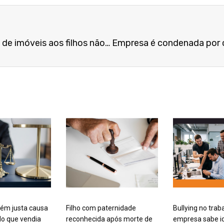
Devedor que simulou doação de imóveis aos filhos não consegue anular decisão
ém justa causa
Filho com paternidade
Bullying no trab
o que vendia
reconhecida após morte de
empresa sabe id