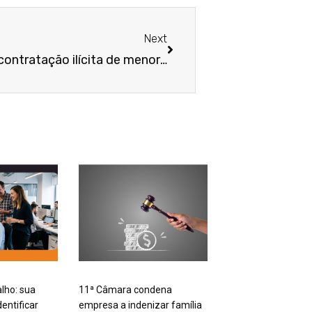
Próximo
Next
Empresa é condenada por contratação ilícita de menor que sofreu acidente fatal atuando em uma das piores formas de trabalho infantil
alho: sua
11ª Câmara condena
entificar
empresa a indenizar família