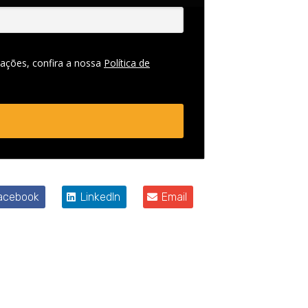
ações, confira a nossa
Política de
acebook
LinkedIn
Email