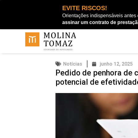
Ir
EVITE RISCOS!
para
Orientações indispensáveis antes
o
assinar um contrato de prestaçã
conteúdo
Notícias
junho 12, 2025
Pedido de penhora de c
potencial de efetividad