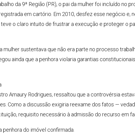
balho da 9ª Região (PR), o pai da mulher foi incluído no 
 registrada em cartório. Em 2010, desfez esse negócio e, 
o teve o claro intuito de frustrar a execução e proteger o p
 a mulher sustentava que não era parte no processo traba
egou ainda que a penhora violaria garantias constitucionai
a
nistro Amaury Rodrigues, ressaltou que a controvérsia es
iores. Como a discussão exigiria reexame dos fatos — ved
tituição, requisito necessário à admissão do recurso em f
 a penhora do imóvel confirmada.