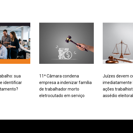
rabalho: sua
11ª Câmara condena
Juízes devem c
 identificar
empresa a indenizar família
imediatamente
rtamento?
de trabalhador morto
ações trabalhis
eletrocutado em serviço
assédio eleitora