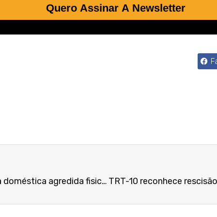
Quero Assinar A Newsletter
F
Será indenizada a empregada doméstica agredida fisicamente pelo patrão após se recusar a mentir para oficial de justiça