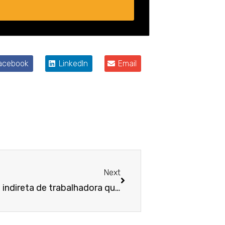
acebook
LinkedIn
Email
Próximo
Next
TRT-10 reconhece rescisão indireta de trabalhadora que foi vítima de misoginia