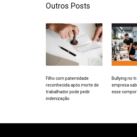
Outros Posts
Filho com paternidade
Bullying no t
reconhecida após morte de
empresa sabe
trabalhador pode pedir
esse compo
indenização