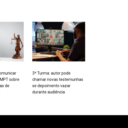
omunicar
3ª Turma: autor pode
 MPT sobre
chamar novas testemunhas
tas de
se depoimento vazar
l
durante audiência