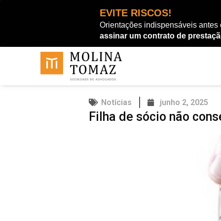
Ir
EVITE RISCOS!
para
Orientações indispensáveis antes
o
assinar um contrato de prestaçã
conteúdo
Notícias
junho 2, 2025
Filha de sócio não con