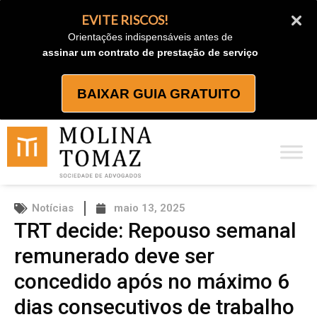
Ir
EVITE RISCOS!
para
Orientações indispensáveis antes de
o
assinar um contrato de prestação de serviço
conteúdo
BAIXAR GUIA GRATUITO
Notícias
maio 13, 2025
TRT decide: Repouso semanal
remunerado deve ser
concedido após no máximo 6
dias consecutivos de trabalho