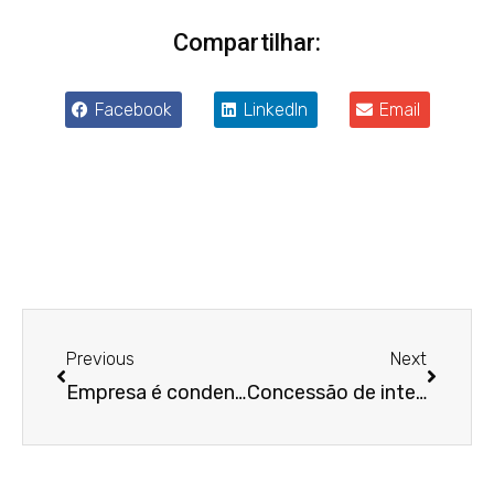
Compartilhar:
Facebook
LinkedIn
Email
Anterior
Próxim
Previous
Next
Empresa é condenada por discriminação racial após trabalhadora ser alvo de insinuação ofensiva sobre cotas
Concessão de intervalo para alimentação no início da jornada equivale à supressão da pausa